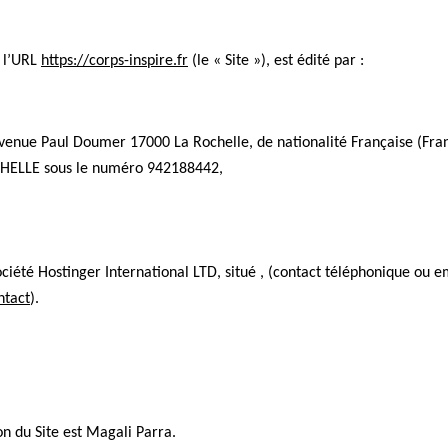
 l’URL 
https://corps-inspire.fr
 (le « Site »), est édité par :
venue Paul Doumer 17000 La Rochelle, de nationalité Française (Fran
OCHELLE sous le numéro 942188442,
ociété Hostinger International LTD, situé , (contact téléphonique ou em
ntact
).
on du Site est Magali Parra.